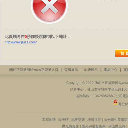
此頁麵將在
0
秒鍾後跳轉到以下地址：
http://www.jluzs.com/
關於正能量网站www正能量入口
|
瓷磚展示
|
地磚展示
|
產品中心
|
案
Copyright © 2012 佛山市正能量
銷售中心：佛山市禪城區季華三路1
谘詢熱線：13425852687 公司電話
粵公網安
工程地磚
|
拋光磚
|
地板瓷磚
|
地磚批發
|
拋光磚生產廠
拋光磚廠家
|
拋光磚批發廠家
|
佛山拋光磚
|